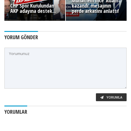
Muharrem İnce 'Adam
CHP Spor Kurulundan
kazandı' mesajının
AKP adayına destek...
perde arkasını anlattı!
YORUM GÖNDER
YORUMLA
YORUMLAR