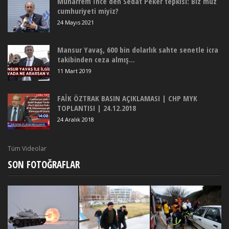
Muharrem İnce den Sedat Peker tepkisi: Biz muz
cumhuriyeti miyiz?
24 Mayıs 2021
Mansur Yavaş, 600 bin dolarlık sahte senetle icra
takibinden ceza almış...
11 Mart 2019
FAİK ÖZTRAK BASIN AÇIKLAMASI | CHP MYK
TOPLANTISI | 24.12.2018
24 Aralık 2018
Tüm Videolar
SON FOTOĞRAFLAR