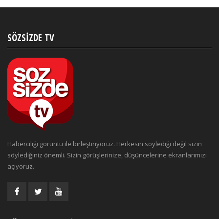
SÖZSIZDE TV
Haberciliği görüntü ile birleştiriyoruz. Herkesin söylediği değil sizin
söylediğiniz önemli. Sizin görüşlerinize, düşüncelerine ekranlarımızı
açıyoruz.