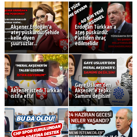
Akşener Erdoğan'a
Erdoğan Türkkan'a
ateş püskürdü: Şehide
ateş püskürdü:
kelle diyen
Partiden ihraç
şuursuzlar...
edilmelidir
Gaye Usluer'den
Akşener istedi Türkkan
Akşener'e tepki:
istifa etti!
Samimi değilsin!