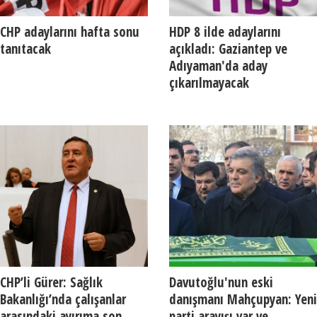
CHP adaylarını hafta sonu
HDP 8 ilde adaylarını
tanıtacak
açıkladı: Gaziantep ve
Adıyaman'da aday
çıkarılmayacak
CHP’li Gürer: Sağlık
Davutoğlu'nun eski
Bakanlığı’nda çalışanlar
danışmanı Mahçupyan: Yeni
arasındaki ayırıma son
parti arayışı var ve