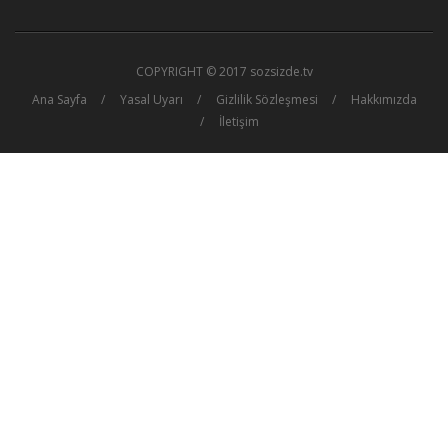
COPYRIGHT © 2017 sozsizde.tv
Ana Sayfa
Yasal Uyarı
Gizlilik Sözleşmesi
Hakkımızda
İletişim