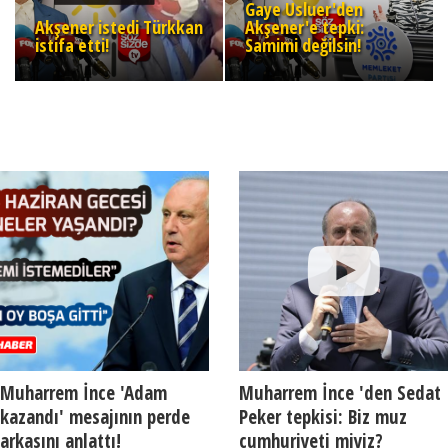
Gaye Usluer'den
Akşener istedi Türkkan
Akşener'e tepki:
istifa etti!
Samimi değilsin!
Muharrem İnce 'Adam
Muharrem İnce 'den Sedat
kazandı' mesajının perde
Peker tepkisi: Biz muz
arkasını anlattı!
cumhuriyeti miyiz?