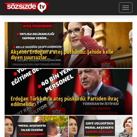
Akşener Erdoğan'a ateş püskürdü: Şehide kelle
diyen şuursuzlar...
Erdoğan Türkkan'a ateş püskürdü: Partiden ihraç
edilmelidir