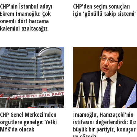
CHP'nin İstanbul adayı
CHP'den seçim sonuçları
Ekrem İmamoğlu: Çok
için 'gönüllü takip sistemi’
önemli dört harcama
kalemini azaltacağız
CHP Genel Merkezi'nden
İmamoğlu, Hamzaçebi'nin
örgütlere genelge: Yetki
istifasını değerlendirdi: Biz
MYK'da olacak
büyük bir partiyiz, konuşur
ve çözeriz