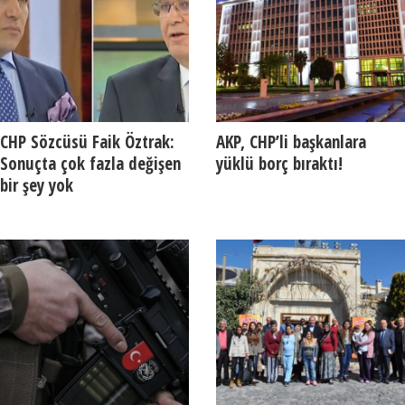
CHP Sözcüsü Faik Öztrak:
AKP, CHP’li başkanlara
Sonuçta çok fazla değişen
yüklü borç bıraktı!
bir şey yok