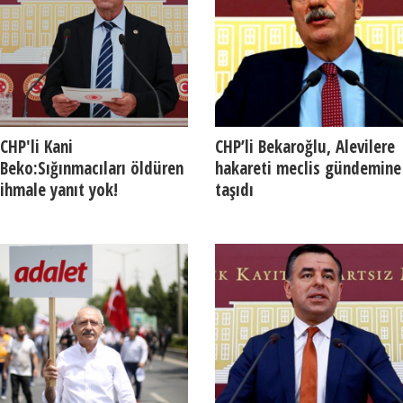
CHP'li Kani
CHP’li Bekaroğlu, Alevilere
Beko:Sığınmacıları öldüren
hakareti meclis gündemine
ihmale yanıt yok!
taşıdı