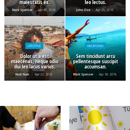
maiestatis ex.
leo lectus.
Mark Spenser
-
Apr 30, 2016
John Doe
-
Apr 25, 2016
LIFESTYLE
VACATIONS
Dolor ut a est
Sem tincidunt arcu
maecenas, neque odio
pellentesque suscipit
dui leo lacus varius.
accumsan.
Nick Nam
-
Apr 23, 2016
Mark Spenser
-
Apr 18, 2016