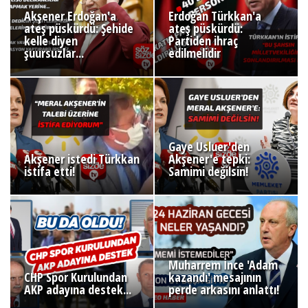
Akşener Erdoğan'a
Erdoğan Türkkan'a
ateş püskürdü: Şehide
ateş püskürdü:
kelle diyen
Partiden ihraç
şuursuzlar...
edilmelidir
Gaye Usluer'den
Akşener istedi Türkkan
Akşener'e tepki:
istifa etti!
Samimi değilsin!
Muharrem İnce 'Adam
CHP Spor Kurulundan
kazandı' mesajının
AKP adayına destek...
perde arkasını anlattı!