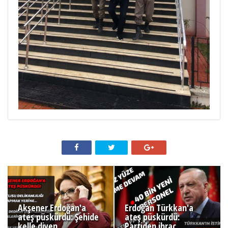
Akşener Erdoğan'a
Erdoğan Türkkan'a
ateş püskürdü: Şehide
ateş püskürdü:
kelle diyen
Partiden ihraç