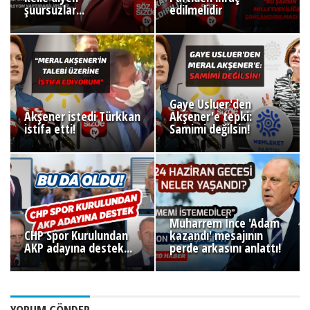
şuursuzlar...
edilmelidir
Gaye Usluer'den
Akşener istedi Türkkan
Akşener'e tepki:
istifa etti!
Samimi değilsin!
Muharrem İnce 'Adam
CHP Spor Kurulundan
kazandı' mesajının
AKP adayına destek...
perde arkasını anlattı!
YORUM GÖNDER