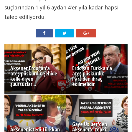
suçlarından 1 yıl 6 aydan 4'er yıla kadar hapsi
talep ediliyordu.
Akşener Erdoğan'a
Erdoğan Türkkan'a
ateş püskürdü: Şehide
ateş püskürdü:
kelle diyen
Partiden ihraç
şuursuzlar...
edilmelidir
Gaye Usluer'den
Akşener istedi Türkkan
Akşener'e tepki: