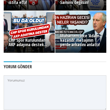
istifa etti!
Samimi değilsin!
Muharrem İnce 'Adam
CHP Spor Kurulundan
kazandı' mesajının
AKP adayına destek...
perde arkasını anlattı!
YORUM GÖNDER